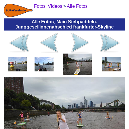
Fotos, Videos
>
Alle Fotos
Alle Fotos; Main Stehpaddeln-
Junggesellinnenabschied frankfurter-Skyline